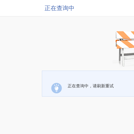
正在查询中
正在查询中，请刷新重试