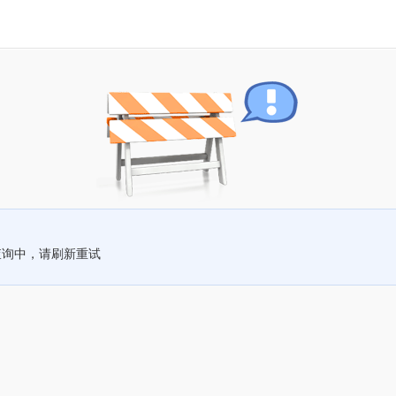
查询中，请刷新重试